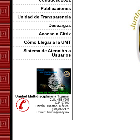
Conducta 2021
Publicaciones
Unidad de Transparencia
Descargas
Acceso a Citrix
Cómo Llegar a la UMT
Sistema de Atención a
Usuarios
Unidad Multidisciplinaria Tizimín
Calle 48B #207
C.P. 97700
Tizimín, Yucatán, México.
(986)8632175
Correo: tizimin@uady.mx