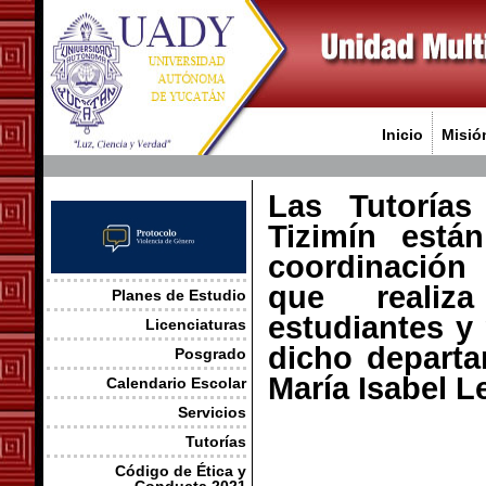
Inicio
Misió
Las Tutorías 
Tizimín está
coordinación 
que realiza
Planes de Estudio
estudiantes y
Licenciaturas
dicho departa
Posgrado
María Isabel L
Calendario Escolar
Servicios
Tutorías
Código de Ética y