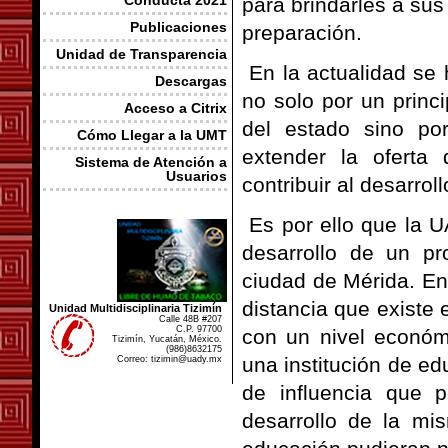
Conducta 2021
para brindarles a sus
Publicaciones
preparación.
Unidad de Transparencia
En la actualidad se 
Descargas
no solo por un princ
Acceso a Citrix
del estado sino po
Cómo Llegar a la UMT
extender la oferta 
Sistema de Atención a
Usuarios
contribuir al desarrol
Es por ello que la 
desarrollo de un pr
ciudad de Mérida. En 
distancia que existe 
Unidad Multidisciplinaria Tizimín
Calle 48B #207
C.P. 97700
con un nivel económ
Tizimín, Yucatán, México.
(986)8632175
una institución de e
Correo: tizimin@uady.mx
de influencia que 
desarrollo de la mi