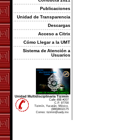
Conducta 2021
Publicaciones
Unidad de Transparencia
Descargas
Acceso a Citrix
Cómo Llegar a la UMT
Sistema de Atención a
Usuarios
Unidad Multidisciplinaria Tizimín
Calle 48B #207
C.P. 97700
Tizimín, Yucatán, México.
(986)8632175
Correo: tizimin@uady.mx