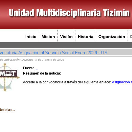
Inicio
Misión
Visión
Historia
Organización
ocatoria Asignación al Servicio Social Enero 2026 - LIS
de publicación: Domingo, 9 de Agosto de 2026
Fuente:
.
Resumen de la noticia:
Accede a la convocatoria a través del siguiente enlace:
Asignación a
oticias...