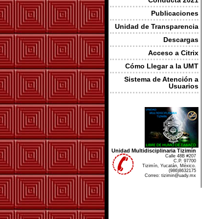
Conducta 2021
Publicaciones
Unidad de Transparencia
Descargas
Acceso a Citrix
Cómo Llegar a la UMT
Sistema de Atención a
Usuarios
Unidad Multidisciplinaria Tizimín
Calle 48B #207
C.P. 97700
Tizimín, Yucatán, México.
(986)8632175
Correo: tizimin@uady.mx