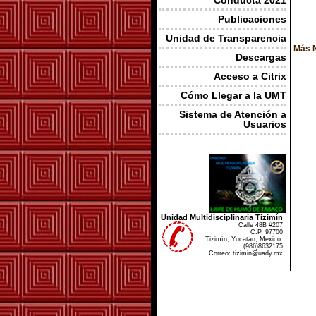
Conducta 2021
Publicaciones
Unidad de Transparencia
Más N
Descargas
Acceso a Citrix
Cómo Llegar a la UMT
Sistema de Atención a
Usuarios
Unidad Multidisciplinaria Tizimín
Calle 48B #207
C.P. 97700
Tizimín, Yucatán, México.
(986)8632175
Correo: tizimin@uady.mx