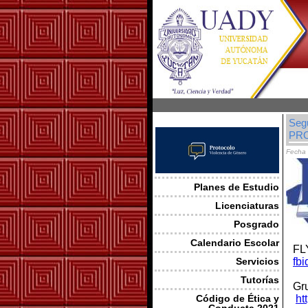
Seg
PR
Fecha 
Planes de Estudio
Licenciaturas
Posgrado
Calendario Escolar
FL
Servicios
fb
Tutorías
Gr
Código de Ética y
ht