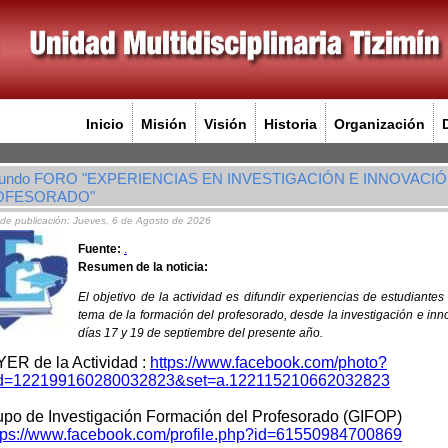
Inicio
Misión
Visión
Historia
Organización
undo FORO "EXPERIENCIAS EN INVESTIGACIÓN E INNOVACI
OFESORADO"
de publicación: Jueves, 6 de Agosto de 2026
Fuente:
.
Resumen de la noticia:
El objetivo de la actividad es difundir experiencias de estudiantes
tema de la formación del profesorado, desde la investigación e inn
días 17 y 19 de septiembre del presente año.
YER de la Actividad :
https://www.facebook.com/photo?
id=122199160280032823&set=a.122115210662032823
upo de Investigación Formación del Profesorado (GIFOP)
tps://www.facebook.com/profile.php?id=61550984700869