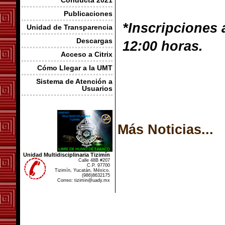
Conducta 2021
Publicaciones
*Inscripciones 
Unidad de Transparencia
Descargas
12:00 horas.
Acceso a Citrix
Cómo Llegar a la UMT
Sistema de Atención a
Usuarios
Más Noticias...
Unidad Multidisciplinaria Tizimín
Calle 48B #207
C.P. 97700
Tizimín, Yucatán, México.
(986)8632175
Correo: tizimin@uady.mx