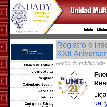
Inicio
Misió
Registro e ins
XXII Aniversa
Fecha de publicación:
Planes de Estudio
Licenciaturas
Fue
Posgrado
Res
Calendario Escolar
Servicios
Liga
Tutorías
uady
Código de Ética y