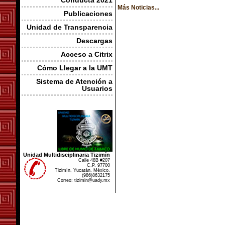
Conducta 2021
Más Noticias...
Publicaciones
Unidad de Transparencia
Descargas
Acceso a Citrix
Cómo Llegar a la UMT
Sistema de Atención a
Usuarios
Unidad Multidisciplinaria Tizimín
Calle 48B #207
C.P. 97700
Tizimín, Yucatán, México.
(986)8632175
Correo: tizimin@uady.mx