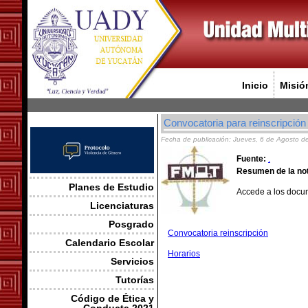
Inicio
Misió
Convocatoria para reinscripció
Fecha de publicación: Jueves, 6 de Agosto d
Fuente:
.
Resumen de la not
Planes de Estudio
Accede a los docum
Licenciaturas
Posgrado
Convocatoria reinscripción
Calendario Escolar
Horarios
Servicios
Tutorías
Código de Ética y