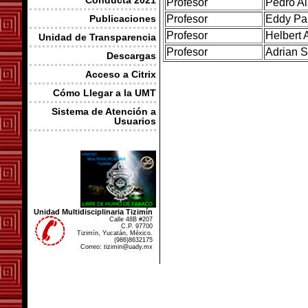
Conducta 2021
Profesor
Pedro Al
Publicaciones
Profesor
Eddy Pa
Profesor
Helbert 
Unidad de Transparencia
Profesor
Adrian 
Descargas
Acceso a Citrix
Cómo Llegar a la UMT
Sistema de Atención a
Usuarios
Unidad Multidisciplinaria Tizimín
Calle 48B #207
C.P. 97700
Tizimín, Yucatán, México.
(986)8632175
Correo: tizimin@uady.mx