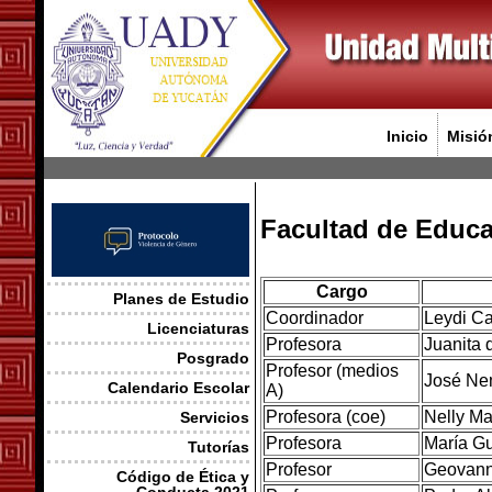
Inicio
Misió
Facultad de Educ
Cargo
Planes de Estudio
Coordinador
Leydi C
Licenciaturas
Profesora
Juanita 
Posgrado
Profesor (medios
José Ne
Calendario Escolar
A)
Profesora (coe)
Nelly Ma
Servicios
Profesora
María G
Tutorías
Profesor
Geovann
Código de Ética y